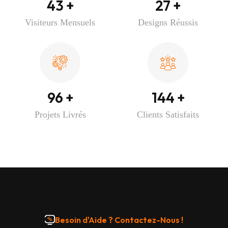
43
+
27
+
Visiteurs Mensuels
Designs Réussis
100
+
150
+
Projets Livrés
Clients Satisfaits
Besoin d'Aide ? Contactez-Nous !